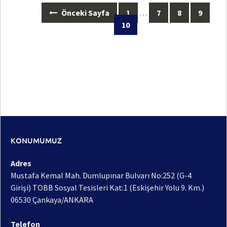
Posts
Önceki Sayfa
1
…
7
8
9
navigation
10
KONUMUMUZ
Adres
Mustafa Kemal Mah. Dumlupınar Bulvarı No:252 (G-4
Girişi) TOBB Sosyal Tesisleri Kat:1 (Eskişehir Yolu 9. Km.)
06530 Çankaya/ANKARA
Telefon