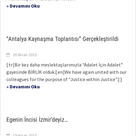
» Devamını Oku
“Antalya Kaynaşma Toplantısı” Gerçekleştirildi
26 Nisan 2015
[:tr]Bir kez daha meslektaşlarımızla “Adalet İçin Adalet”
gayesinde BİRLİK olduk.[:en]We have again united with our
colleagues for the purpose of “Justice within Justice”.[:]
» Devamını Oku
Egenin İncisi İzmir’deyiz…
19 Nisan 2015