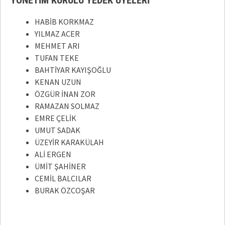
YÖNETİM KURULU YEDEK ÜYELERİ
HABİB KORKMAZ
YILMAZ ACER
MEHMET ARI
TUFAN TEKE
BAHTİYAR KAYIŞOĞLU
KENAN UZUN
ÖZGÜR İNAN ZOR
RAMAZAN SOLMAZ
EMRE ÇELİK
UMUT SADAK
ÜZEYİR KARAKÜLAH
ALİ ERGEN
ÜMİT ŞAHİNER
CEMİL BALCILAR
BURAK ÖZCOŞAR