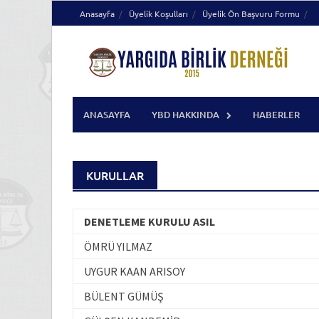
Skip
Anasayfa
Üyelik Koşulları
Üyelik Ön Başvuru Formu
to
content
ANASAYFA
YBD HAKKINDA
HABERLER
KURULLAR
DENETLEME KURULU ASIL
ÖMRÜ YILMAZ
UYGUR KAAN ARISOY
BÜLENT GÜMÜŞ