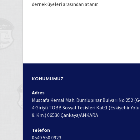
dernek üyeleri arasından atanır.
KONUMUMUZ
Adres
Mustafa Kemal Mah. Dumlupınar Bulvarı No:252 (G
4 Girişi) TOBB Sosyal Tesisleri Kat:1 (Eskişehir Yolu
9. Km.) 06530 Çankaya/ANKARA
Telefon
0549 550 0923