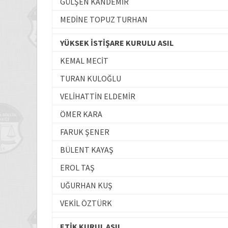
GÜLŞEN KANDEMİR
MEDİNE TOPUZ TURHAN
YÜKSEK İSTİŞARE KURULU ASIL
KEMAL MECİT
TURAN KULOĞLU
VELİHATTİN ELDEMİR
ÖMER KARA
FARUK ŞENER
BÜLENT KAYAŞ
EROL TAŞ
UĞURHAN KUŞ
VEKİL ÖZTÜRK
ETİK KURUL ASIL