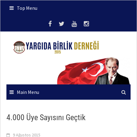
Skip
Top Menu
to
content
Main Menu
4.000 Üye Sayısını Geçtik
9 Ağustos 2015