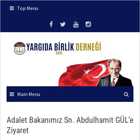
Skip
Top Menu
to
content
Main Menu
Adalet Bakanımız Sn. Abdulhamit GÜL’e
Ziyaret