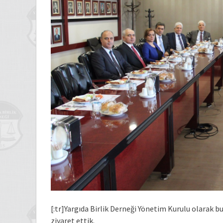
[:tr]Yargıda Birlik Derneği Yönetim Kurulu olarak 
ziyaret ettik.