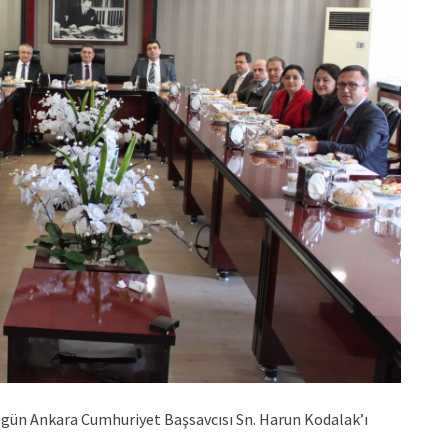
bugün Ankara Cumhuriyet Başsavcısı Sn. Harun Kodalak’ı