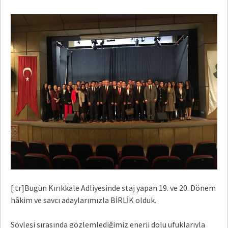
[:tr]Bugün Kırıkkale Adliyesinde staj yapan 19. ve 20. Dönem
hâkim ve savcı adaylarımızla BİRLİK olduk.
Söyleşi sırasında gözlemlediğimiz enerji dolu ufuklarıyla