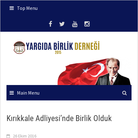
Skip
Top Menu
to
content
Main Menu
Kırıkkale Adliyesi’nde Birlik Olduk
26 Ekim 2016