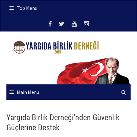
Skip
Top Menu
to
content
Main Menu
Yargıda Birlik Derneği’nden Güvenlik
Güçlerine Destek