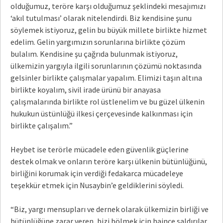
olduğumuz, teröre karşı olduğumuz şeklindeki mesajımızı
‘akıl tutulması’ olarak nitelendirdi. Biz kendisine şunu
söylemek istiyoruz, gelin bu büyük millete birlikte hizmet
edelim. Gelin yargımızın sorunlarına birlikte çözüm
bulalım. Kendisine şu çağrıda bulunmak istiyoruz,
ülkemizin yargıyla ilgili sorunlarının çözümü noktasında
gelsinler birlikte çalışmalar yapalım. Elimizi taşın altına
birlikte koyalım, sivil irade ürünü bir anayasa
çalışmalarında birlikte rol üstlenelim ve bu güzel ülkenin
hukukun üstünlüğü ilkesi çerçevesinde kalkınması için
birlikte çalışalım.”
Heybet ise terörle mücadele eden güvenlik güçlerine
destek olmak ve onların teröre karşı ülkenin bütünlüğünü,
birliğini korumak için verdiği fedakarca mücadeleye
teşekkür etmek için Nusaybin’e geldiklerini söyledi.
“Biz, yargı mensupları ve dernek olarak ülkemizin birliği ve
bütünlüğüne zarar veren, bizi bölmek için haince saldırılar