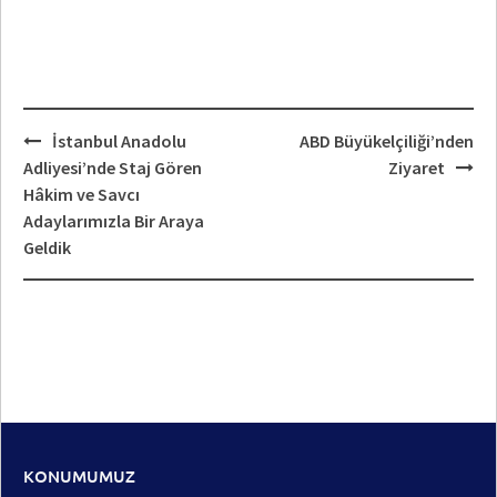
Post
İstanbul Anadolu
ABD Büyükelçiliği’nden
navigation
Adliyesi’nde Staj Gören
Ziyaret
Hâkim ve Savcı
Adaylarımızla Bir Araya
Geldik
KONUMUMUZ