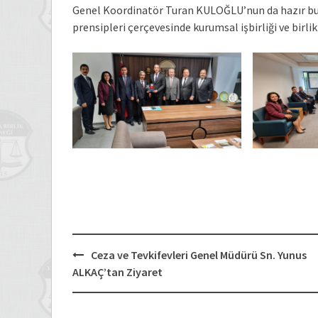
Genel Koordinatör Turan KULOĞLU’nun da hazır bul
prensipleri çerçevesinde kurumsal işbirliği ve birl
Post
Ceza ve Tevkifevleri Genel Müdürü Sn. Yunus
navigation
ALKAÇ’tan Ziyaret