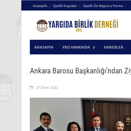
Skip
Anasayfa
Üyelik Koşulları
Üyelik Ön Başvuru Formu
to
content
ANASAYFA
YBD HAKKINDA
HABERLER
Ankara Barosu Başkanlığı’ndan Zi
27 Ekim 2021