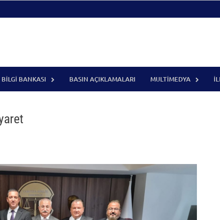
BILGI BANKASI
BASIN AÇIKLAMALARI
MULTIMEDYA
İ
yaret