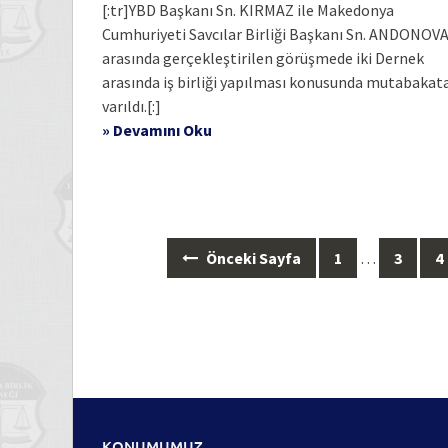
[:tr]YBD Başkanı Sn. KIRMAZ ile Makedonya
Cumhuriyeti Savcılar Birliği Başkanı Sn. ANDONOV
arasında gerçekleştirilen görüşmede iki Dernek
arasında iş birliği yapılması konusunda mutabakat
varıldı.[:]
» Devamını Oku
Posts
Önceki Sayfa
1
…
3
4
navigation
KONUMUMUZ