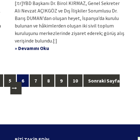
[:tr]YBD Başkanı Dr. Birol KIRMAZ, Genel Sekreter
A
Ali Nevzat AÇIKGÖZ ve Dış İlişkiler Sorumlusu Dr.
Barış DUMAN’dan oluşan heyet, İspanya’da kurulu
a
bulunan ve hâkimlerden oluşan iki sivil toplum
kuruluşunu merkezlerinde ziyaret ederek; görüş alış
verişinde bulundu.[:]
» Devamını Oku
5
6
7
8
9
10
Sonraki Sayfa
BİZİ TAKİP EDİN