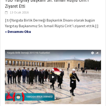
YBD Yargıtay Başkanı Sn. İsmail Rüştü Cirit’i
Ziyaret Etti
13 Ocak 2016
[:tr]Yargıda Birlik Derneği Başkanlık Divanı olarak bugün
Yargıtay Başkanımız Sn. İsmail Rüştü Cirit’i ziyaret ettik.[:]
» Devamını Oku