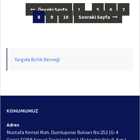
Posts
Önceki Sayfa
1
…
5
6
7
navigation
8
9
10
Sonraki Sayfa
Yargıda Birlik Derneği
KONUMUMUZ
Adres
Mustafa Kemal Mah. Dumlupınar Bulvarı No:252 (G-4
Girişi) TOBB Sosyal Tesisleri Kat:1 (Eskişehir Yolu 9. Km.)