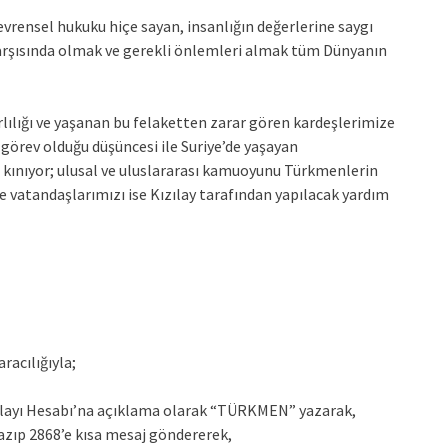
vrensel hukuku hiçe sayan, insanlığın değerlerine saygı
arşısında olmak ve gerekli önlemleri almak tüm Dünyanın
lılığı ve yaşanan bu felaketten zarar gören kardeşlerimize
r görev olduğu düşüncesi ile Suriye’de yaşayan
e kınıyor; ulusal ve uluslararası kamuoyunu Türkmenlerin
e vatandaşlarımızı ise Kızılay tarafından yapılacak yardım
racılığıyla;
ılayı Hesabı’na açıklama olarak “TÜRKMEN” yazarak,
zıp 2868’e kısa mesaj göndererek,