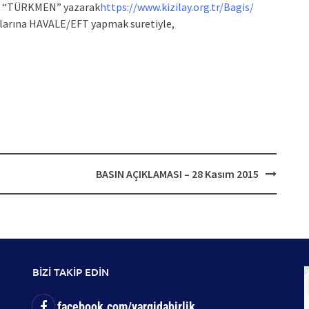
ına “TÜRKMEN” yazarak
https://www.kizilay.org.tr/Bagis/
larına HAVALE/EFT yapmak suretiyle,
BASIN AÇIKLAMASI – 28 Kasım 2015
BİZİ TAKİP EDİN
facebook.com/yargidabirlik