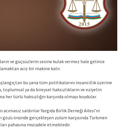
ların ve güçsüzlerin sesine kulak vermez hale gelince
lamaktan aciz bir makine kalır.
şlangıçtan bu yana tüm politikalarını insancıllık üzerine
ı, toplumsal ya da bireysel haksızlıkların ve eziyetin
ına her türlü haksızlığ
ın karşında olmayı koydular.
acımasız saldırılar Yargıda Birlik Derneği Ailesi’ni
nın gözü önünde gerçekleşen zulüm karşısında Türkmen
nları pahasına mücadele etmektedir.