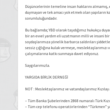
Düşüncelerinin temeline insan haklarını almamış, e
duymayan ve tek amacı yok etmek olan yapıların k
sorumluluğundadır.
Bu bağlamda; YBD olarak taşıdığımız hukukçu duyar
bir an evvel yardım eli uzatmanın milli ve insani bi
soydaşlarımıza yönelik barbarca saldırıları şiddetl
sessiz çığlığına kulak vermeye, meslektaşlarımızı v
çalışmalarına katkı sunmaya davet ediyoruz.
Saygılarımızla.
YARGIDA BİRLİK DERNEĞİ
NOT : Meslektaşlarımız ve vatandaşlarımız Kızılay a
– Tüm Banka Şubelerinden 2868 numaralı Türk Kız
– Tüm cep telefonu operatörlerinden “Türkmen” ya